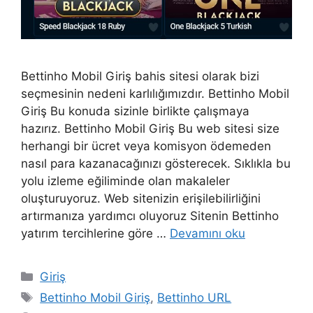
Bettinho Mobil Giriş bahis sitesi olarak bizi
seçmesinin nedeni karlılığımızdır. Bettinho Mobil
Giriş Bu konuda sizinle birlikte çalışmaya
hazırız. Bettinho Mobil Giriş Bu web sitesi size
herhangi bir ücret veya komisyon ödemeden
nasıl para kazanacağınızı gösterecek. Sıklıkla bu
yolu izleme eğiliminde olan makaleler
oluşturuyoruz. Web sitenizin erişilebilirliğini
artırmanıza yardımcı oluyoruz Sitenin Bettinho
yatırım tercihlerine göre …
Devamını oku
Kategoriler
Giriş
Etiketler
Bettinho Mobil Giriş
,
Bettinho URL