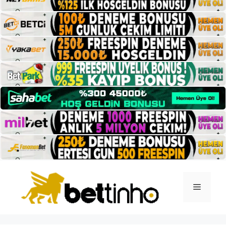
İçeriğe
atla
Menü