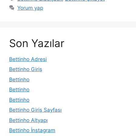
Yorum yap
Son Yazılar
Bettinho Adresi
Bettinho Giriş
Bettinho
Bettinho
Bettinho
Bettinho Giriş Sayfası
Bettinho Altyapı
Bettinho İnstagram