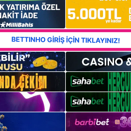
BETTINHO GİRİŞ İÇİN TIKLAYINIZ!