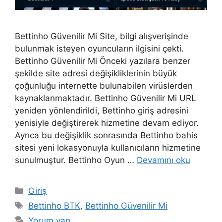
Bettinho Güvenilir Mi Site, bilgi alışverişinde
bulunmak isteyen oyuncuların ilgisini çekti.
Bettinho Güvenilir Mi Önceki yazılara benzer
şekilde site adresi değişikliklerinin büyük
çoğunluğu internette bulunabilen virüslerden
kaynaklanmaktadır. Bettinho Güvenilir Mi URL
yeniden yönlendirildi, Bettinho giriş adresini
yenisiyle değiştirerek hizmetine devam ediyor.
Ayrıca bu değişiklik sonrasında Bettinho bahis
sitesi yeni lokasyonuyla kullanıcıların hizmetine
sunulmuştur. Bettinho Oyun …
Devamını oku
Kategoriler
Giriş
Etiketler
Bettinho BTK
,
Bettinho Güvenilir Mi
Yorum yap