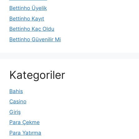
Bettinho Üyelik
Bettinho Kayıt
Bettinho Kaç Oldu
Bettinho Güvenilir Mi
Kategoriler
Bahis
Casino
Giriş
Para Çekme
Para Yatırma