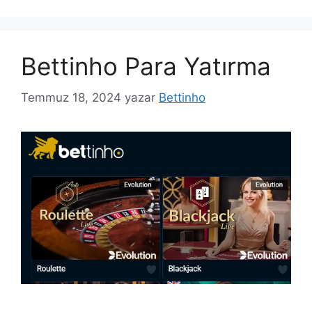
Bettinho Para Yatırma
Temmuz 18, 2024
yazar
Bettinho