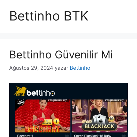
Bettinho BTK
Bettinho Güvenilir Mi
Ağustos 29, 2024
yazar
Bettinho