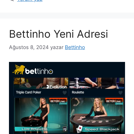
Bettinho Yeni Adresi
Ağustos 8, 2024
yazar
Bettinho